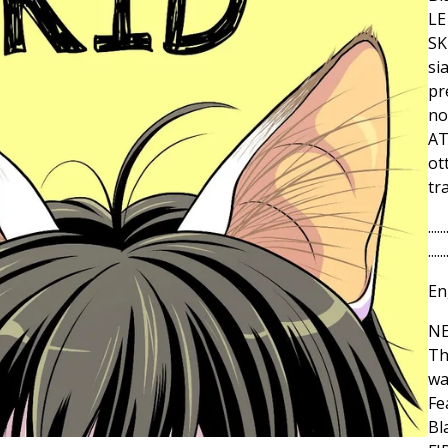
LE
SK
si
pr
no
AT
ot
tra
......
......
En
NE
Th
wa
Fe
Bl