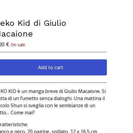
eko Kid di Giulio
acaione
00
€
On sale
Add to cart
View cart
KO KID è un manga breve di Giulio Macaione. Si
atta di un fumetto senza dialoghi. Una mattina il
ccolo Shun si sveglia con le sembianze di un
tto… Come mai?
ratteristiche:
anco e nero, 20 pagine, spillato, 12 x 16,5 cm