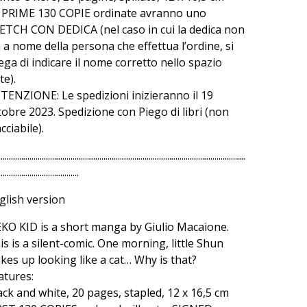
 PRIME 130 COPIE ordinate avranno uno
ETCH CON DEDICA (nel caso in cui la dedica non
a a nome della persona che effettua l’ordine, si
ega di indicare il nome corretto nello spazio
te).
TENZIONE: Le spedizioni inizieranno il 19
tobre 2023. Spedizione con Piego di libri (non
cciabile).
........................................................................................................................
.......................................
glish version
KO KID is a short manga by Giulio Macaione.
is is a silent-comic. One morning, little Shun
kes up looking like a cat… Why is that?
atures:
ack and white, 20 pages, stapled, 12 x 16,5 cm