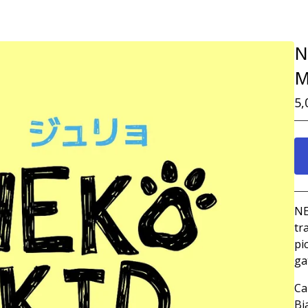
N
M
5,
NE
tr
pi
ga
Ca
Bi