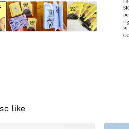
FI
SK
pe
ri
PL
Oc
so like