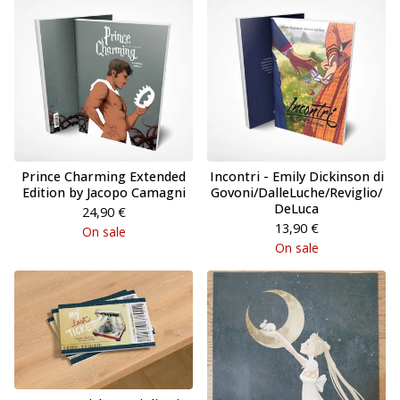
Prince Charming Extended
Incontri - Emily Dickinson di
Edition by Jacopo Camagni
Govoni/DalleLuche/Reviglio/
DeLuca
24,90
€
13,90
€
On sale
On sale