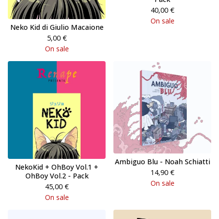
40,00
€
On sale
Neko Kid di Giulio Macaione
5,00
€
On sale
Ambiguo Blu - Noah Schiatti
NekoKid + OhBoy Vol.1 +
14,90
€
OhBoy Vol.2 - Pack
On sale
45,00
€
On sale