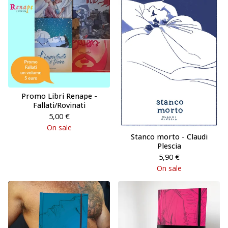
Promo Libri Renape -
Fallati/Rovinati
5,00
€
On sale
Stanco morto - Claudi
Plescia
5,90
€
On sale