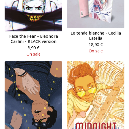
Le tende bianche - Cecilia
Face the Fear - Eleonora
Latella
Carlini - BLACK version
18,90
€
8,90
€
On sale
On sale