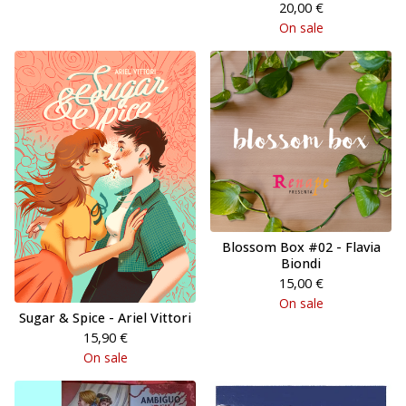
20,00
€
On sale
Blossom Box #02 - Flavia
Biondi
15,00
€
On sale
Sugar & Spice - Ariel Vittori
15,90
€
On sale