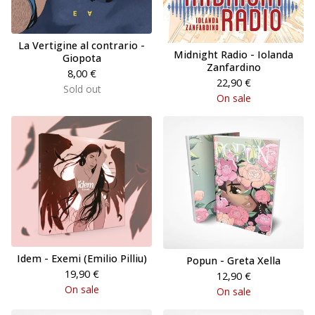
La Vertigine al contrario -
Midnight Radio - Iolanda
Giopota
Zanfardino
8,00
€
22,90
€
Sold out
On sale
Idem - Exemi (Emilio Pilliu)
Popun - Greta Xella
19,90
€
12,90
€
On sale
On sale