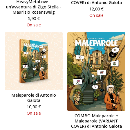
HeavyMetaLove -
COVER) di Antonio Galota
un'avventura di Zigo Stella -
12,00
€
Maurizio Rosenzweig
On sale
5,90
€
On sale
Maleparole di Antonio
Galota
10,90
€
On sale
COMBO Maleparole +
Maleparole (VARIANT
COVER) di Antonio Galota