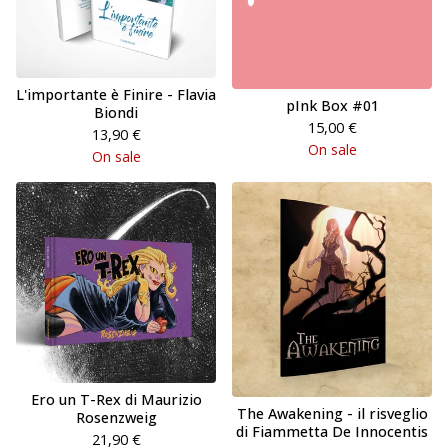
L'importante è Finire - Flavia
pInk Box #01
Biondi
15,00
€
13,90
€
On sale
On sale
Ero un T-Rex di Maurizio
The Awakening - il risveglio
Rosenzweig
di Fiammetta De Innocentis
21,90
€