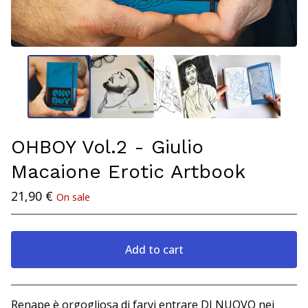
OHBOY Vol.2 - Giulio
Macaione Erotic Artbook
21,90
€
On sale
Add to cart
View cart
Renape è orgogliosa di farvi entrare DI NUOVO nei