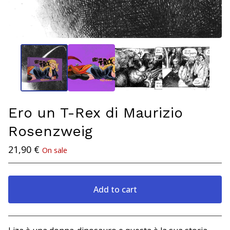
Ero un T-Rex di Maurizio
Rosenzweig
21,90
€
On sale
Add to cart
View cart