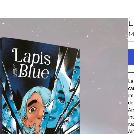
L
14
La
ca
im
de
Am
in
ra
Ai