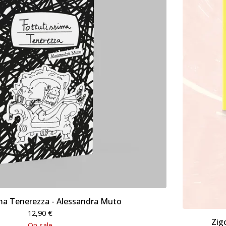
ma Tenerezza - Alessandra Muto
12,90
€
Zigo
On sale