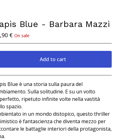
apis Blue - Barbara Mazzi
,90
€
On sale
Add to cart
View cart
pis Blue è una storia sulla paura del
mbiamento. Sulla solitudine. E su un volto
perfetto, ripetuto infinite volte nella vastità
llo spazio.
bientato in un mondo distopico, questo thriller
timistico è fantascienza che diventa mezzo per
ccontare le battaglie interiori della protagonista,
na.