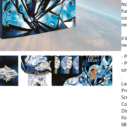
No
fu
co
ne
.
il
ne
- 
- 
si
.
La
Pr
Sc
Co
Di
Fo
68