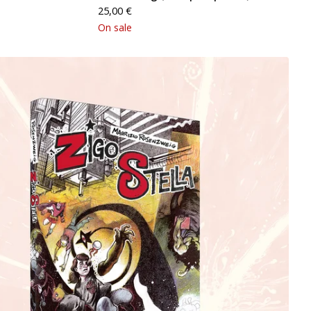
25,00
€
On sale