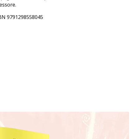
essore.
BN 9791298558045