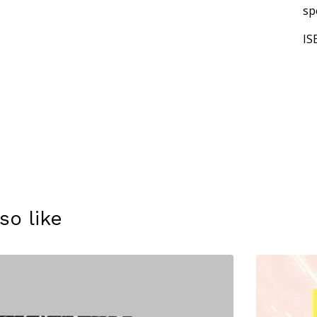
sp
IS
so like