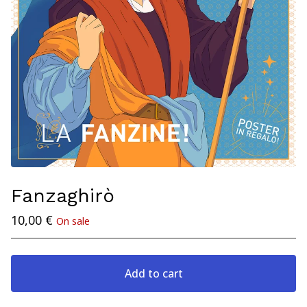
Fanzaghirò
10,00
€
On sale
Add to cart