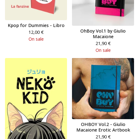
Kpop for Dummies - Libro
OhBoy Vol.1 by Giulio
12,00
€
Macaione
On sale
21,90
€
On sale
OHBOY Vol.2 - Giulio
Macaione Erotic Artbook
21,90
€